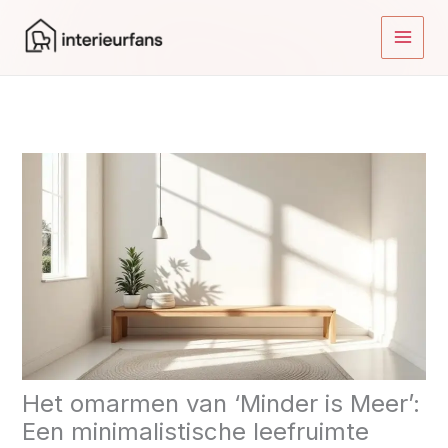
Ga
naar
de
inhoud
Het omarmen van ‘Minder is Meer’:
Een minimalistische leefruimte