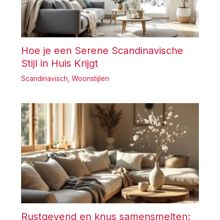
Hoe je een Serene Scandinavische
Stijl in Huis Krijgt
Scandinavisch
,
Woonstijlen
Rustgevend en knus samensmelten: