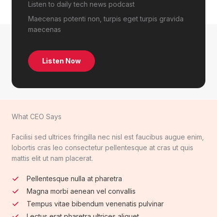
Listen to daily tech news podcast​
Maecenas potenti non, turpis eget turpis gravida
maecenas
Listen Now
What CEO Says​
Facilisi sed ultrices fringilla nec nisl est faucibus augue enim,
lobortis cras leo consectetur pellentesque at cras ut quis
mattis elit ut nam placerat.
Pellentesque nulla at pharetra
Magna morbi aenean vel convallis
Tempus vitae bibendum venenatis pulvinar
Lectus erat pharetra ultrices aliquet