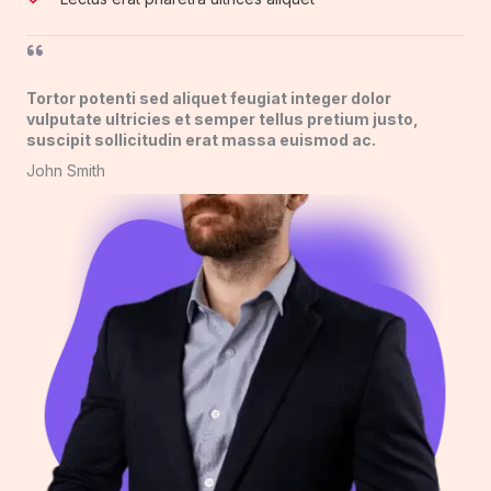
Tortor potenti sed aliquet feugiat integer dolor
vulputate ultricies et semper tellus pretium justo,
suscipit sollicitudin erat massa euismod ac.​
John Smith