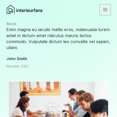
Ga
naar
de
inhoud
About​
Enim magna eu iaculis mattis eros, malesuada lorem
amet in dictum amet ridiculus mauris lectus
commodo. Vulputate dictum leo convallis vel sapien,
ullam.
John Smith
Founder. CEO