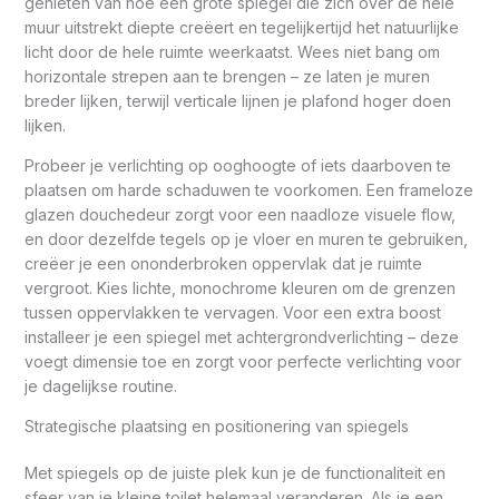
genieten van hoe een grote spiegel die zich over de hele
muur uitstrekt diepte creëert en tegelijkertijd het natuurlijke
licht door de hele ruimte weerkaatst. Wees niet bang om
horizontale strepen aan te brengen – ze laten je muren
breder lijken, terwijl verticale lijnen je plafond hoger doen
lijken.
Probeer je verlichting op ooghoogte of iets daarboven te
plaatsen om harde schaduwen te voorkomen. Een frameloze
glazen douchedeur zorgt voor een naadloze visuele flow,
en door dezelfde tegels op je vloer en muren te gebruiken,
creëer je een ononderbroken oppervlak dat je ruimte
vergroot. Kies lichte, monochrome kleuren om de grenzen
tussen oppervlakken te vervagen. Voor een extra boost
installeer je een spiegel met achtergrondverlichting – deze
voegt dimensie toe en zorgt voor perfecte verlichting voor
je dagelijkse routine.
Strategische plaatsing en positionering van spiegels
Met spiegels op de juiste plek kun je de functionaliteit en
sfeer van je kleine toilet helemaal veranderen. Als je een