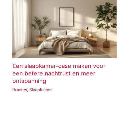
Een slaapkamer-oase maken voor
een betere nachtrust en meer
ontspanning
Ruimtes
,
Slaapkamer