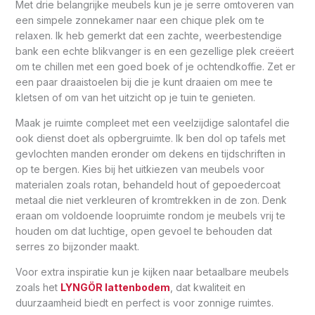
Met drie belangrijke meubels kun je je serre omtoveren van
een simpele zonnekamer naar een chique plek om te
relaxen. Ik heb gemerkt dat een zachte, weerbestendige
bank een echte blikvanger is en een gezellige plek creëert
om te chillen met een goed boek of je ochtendkoffie. Zet er
een paar draaistoelen bij die je kunt draaien om mee te
kletsen of om van het uitzicht op je tuin te genieten.
Maak je ruimte compleet met een veelzijdige salontafel die
ook dienst doet als opbergruimte. Ik ben dol op tafels met
gevlochten manden eronder om dekens en tijdschriften in
op te bergen. Kies bij het uitkiezen van meubels voor
materialen zoals rotan, behandeld hout of gepoedercoat
metaal die niet verkleuren of kromtrekken in de zon. Denk
eraan om voldoende loopruimte rondom je meubels vrij te
houden om dat luchtige, open gevoel te behouden dat
serres zo bijzonder maakt.
Voor extra inspiratie kun je kijken naar betaalbare meubels
zoals het
LYNGÖR lattenbodem
, dat kwaliteit en
duurzaamheid biedt en perfect is voor zonnige ruimtes.