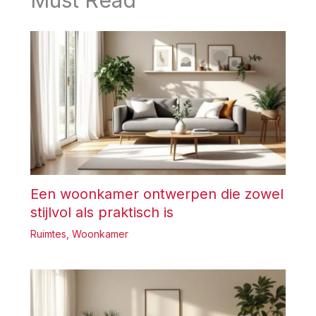
Een woonkamer ontwerpen die zowel
stijlvol als praktisch is
Ruimtes
,
Woonkamer